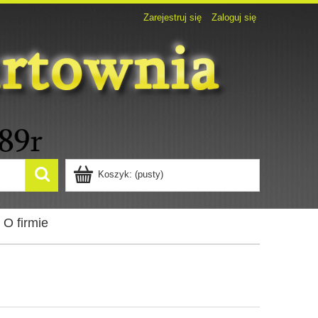
Zarejestruj się
Zaloguj się
Koszyk:
(pusty)
O firmie