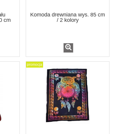
ału
Komoda drewniana wys. 85 cm
20 cm
/ 2 kolory
promocja
Pudełko na kadzidła stożkowe / 3
Taca drewn
kolory