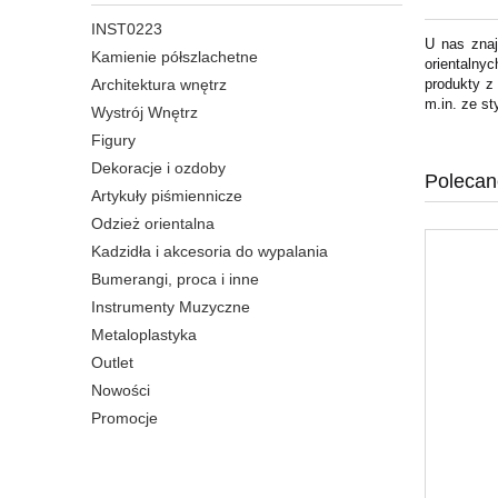
INST0223
U nas znaj
Kamienie półszlachetne
orientalny
Architektura wnętrz
produkty z
m.in. ze st
Wystrój Wnętrz
Figury
Dekoracje i ozdoby
Polecan
Artykuły piśmiennicze
Odzież orientalna
Kadzidła i akcesoria do wypalania
Bumerangi, proca i inne
Instrumenty Muzyczne
Metaloplastyka
Outlet
Nowości
Promocje