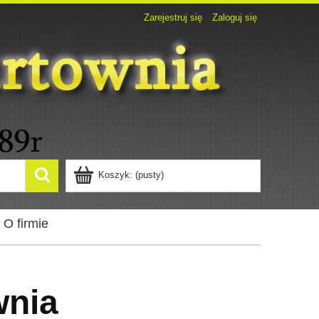
Zarejestruj się
Zaloguj się
Koszyk:
(pusty)
O firmie
wnia