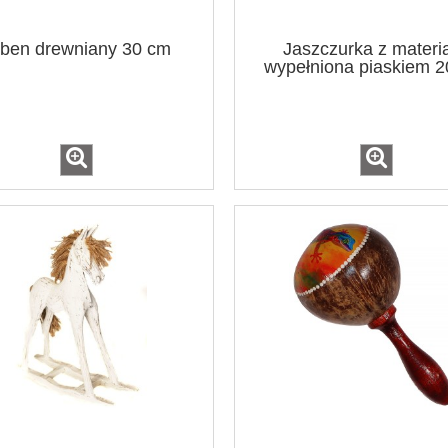
ben drewniany 30 cm
Jaszczurka z materi
wypełniona piaskiem 
nów 12 cm / 6 kolorów
Żaba kamień mydlany