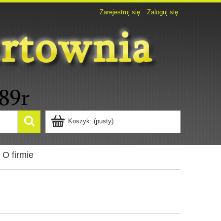
Zarejestruj się
Zaloguj się
Koszyk:
(pusty)
O firmie