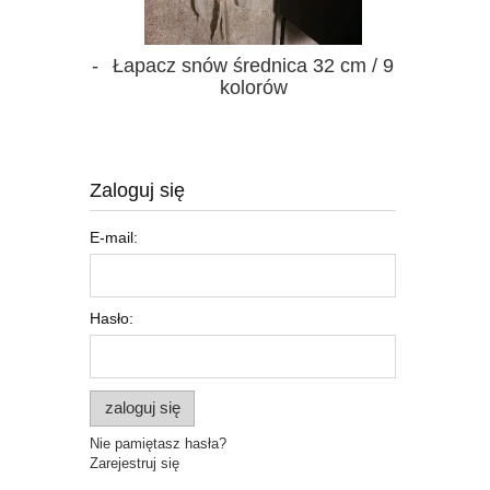
kadzidła -
Łapacz snów średnica 32 cm / 9
Budda z ż
olorów
kolorów
Zaloguj się
E-mail:
Hasło:
zaloguj się
Nie pamiętasz hasła?
Zarejestruj się