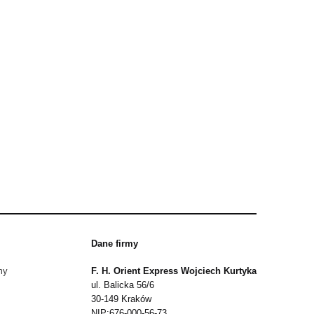
Dane firmy
my
F. H. Orient Express Wojciech Kurtyka
ul. Balicka 56/6
30-149 Kraków
NIP:676-000-56-73