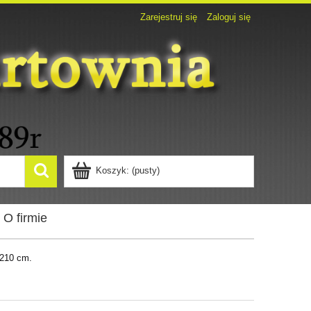
Zarejestruj się
Zaloguj się
Koszyk:
(pusty)
O firmie
/210 cm.