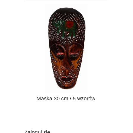
240 cm.
Maska 30 cm / 5 wzorów
Maska sło
Zaloguj się