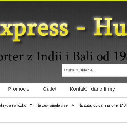
Promocje
Outlet
Kontakt i dane firmy
»
»
akrycia na łóżko
Narzuty single size
Narzuta, obrus, zasłona- 140