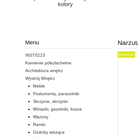
kolory
Narzut
Menu
promocja
INST0223
Kamienie półszlachetne
Architektura wnętrz
Wystrój Wnętrz
Meble
Postumenty, parasolniki
Skrzynie, skrzynki
Winiarki, gazetniki, kosze
Wazony
Ramki
Ozdoby wiszące