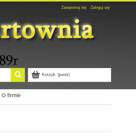
Zarejestruj się
Zaloguj się
Koszyk:
(pusty)
O firmie