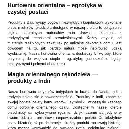
Hurtownia orientalna – egzotyka w
czystej postaci
Produkty z Bali, wyspy bogów i niezwykłych krajobrazów, wykonane
przez mistrzów rękodzieła dostępne w naszej ofercie to połączenie
piękna naturalnych materiałów m.in. drewna i kamienia z
tradycyjnymi technikami rzemieślniczymi. Każdy artykuł, od
misternie rzeźbionych szkatułek po unikalne dekoracje domu, jest
dowodem na to, jak bardzo natura może inspirować ludzką
wyobraźnię. Nasza hurtownia orientalna dostarczy Ci wyroby, które
przyniosą do wnętrza ciepło i egzotykę, jednocześnie będąc
praktycznymi i pełnymi charakteru.
Magia orientalnego rękodzieła —
produkty z Indii
Nasza hurtownia artykułów indyjskich to brama do świata, gdzie
tradycja splata się z nowoczesnością. Produkty z Indii, znane ze
swojej bogatej palety barw, wzorów i symboliki, wnoszą do każdego
domu odrobinę orientalnego czaru. Dostępne w naszej ofercie
przedmioty są wykonywane ręcznie, dzięki czemu są jedyne w
swoim rodzaju – unikatowe, niepowtarzalne i piękne. Od tekstyliów
przez biżuterię aż po dekoracje – każdy produkt ma swoją historię,
którą można wprowadzić do swojego życia, celebrując piękno i