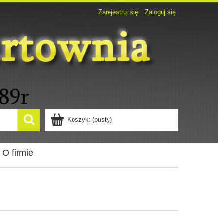
Zarejestruj się
Zaloguj się
Koszyk:
(pusty)
O firmie