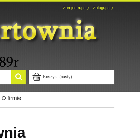
Zarejestruj się
Zaloguj się
Koszyk:
(pusty)
O firmie
wnia