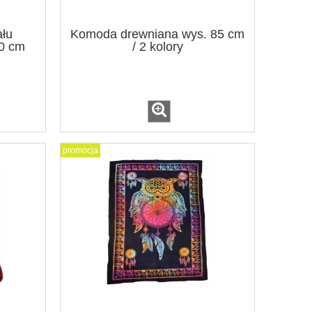
ału
Komoda drewniana wys. 85 cm
20 cm
/ 2 kolory
promocja
m
Maska 43cm aluminium
Żaba kami