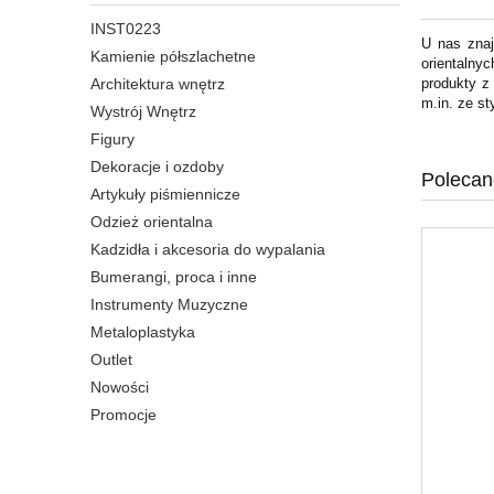
INST0223
U nas znaj
Kamienie półszlachetne
orientalny
Architektura wnętrz
produkty z
m.in. ze st
Wystrój Wnętrz
Figury
Dekoracje i ozdoby
Polecan
Artykuły piśmiennicze
Odzież orientalna
Kadzidła i akcesoria do wypalania
Bumerangi, proca i inne
Instrumenty Muzyczne
Metaloplastyka
Outlet
Nowości
Promocje