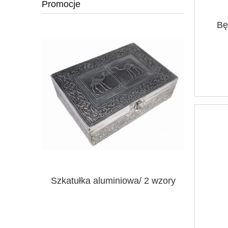
Promocje
Bę
a 27 cm
Szkatułka aluminiowa/ 2 wzory
Łapacz sn