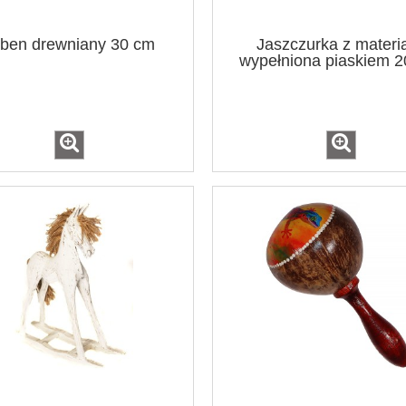
ben drewniany 30 cm
Jaszczurka z materi
wypełniona piaskiem 
ów średnica 22 cm / 11
Łapacz sowa średnica 27 c
kolorów