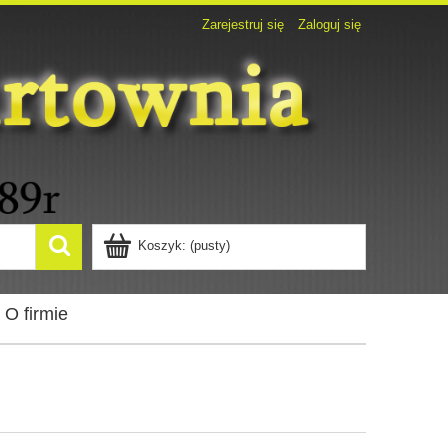
Zarejestruj się
Zaloguj się
Koszyk:
(pusty)
O firmie