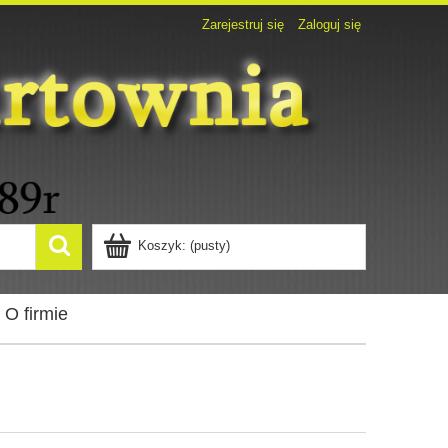
Zarejestruj się
Zaloguj się
Koszyk:
(pusty)
O firmie