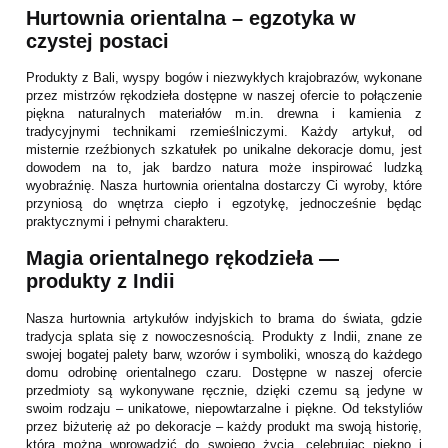
Hurtownia orientalna – egzotyka w
czystej postaci
Produkty z Bali, wyspy bogów i niezwykłych krajobrazów, wykonane
przez mistrzów rękodzieła dostępne w naszej ofercie to połączenie
piękna naturalnych materiałów m.in. drewna i kamienia z
tradycyjnymi technikami rzemieślniczymi. Każdy artykuł, od
misternie rzeźbionych szkatułek po unikalne dekoracje domu, jest
dowodem na to, jak bardzo natura może inspirować ludzką
wyobraźnię. Nasza hurtownia orientalna dostarczy Ci wyroby, które
przyniosą do wnętrza ciepło i egzotykę, jednocześnie będąc
praktycznymi i pełnymi charakteru.
Magia orientalnego rękodzieła —
produkty z Indii
Nasza hurtownia artykułów indyjskich to brama do świata, gdzie
tradycja splata się z nowoczesnością. Produkty z Indii, znane ze
swojej bogatej palety barw, wzorów i symboliki, wnoszą do każdego
domu odrobinę orientalnego czaru. Dostępne w naszej ofercie
przedmioty są wykonywane ręcznie, dzięki czemu są jedyne w
swoim rodzaju – unikatowe, niepowtarzalne i piękne. Od tekstyliów
przez biżuterię aż po dekoracje – każdy produkt ma swoją historię,
którą można wprowadzić do swojego życia, celebrując piękno i