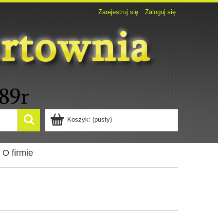
Zarejestruj się
Zaloguj się
Koszyk:
(pusty)
O firmie