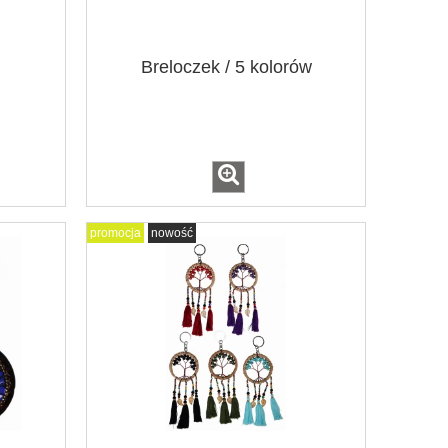
Breloczek / 5 kolorów
promocja
nowość