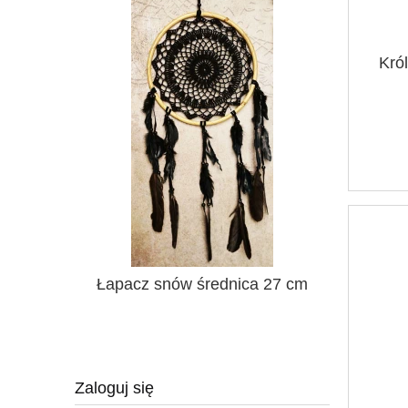
Król
17cm / 4
Łapacz snów średnica 27 cm
Łapacz s
Zaloguj się