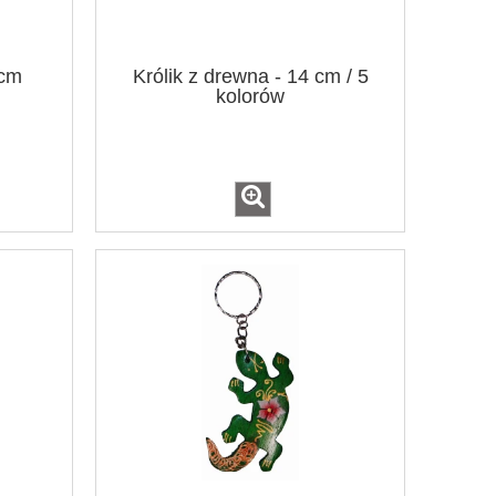
 cm
Królik z drewna - 14 cm / 5
kolorów
 4
Misa kokos
Łapacz snów śr. 