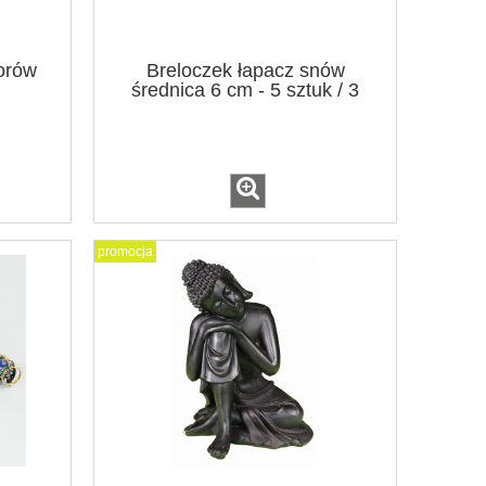
lorów
Breloczek łapacz snów
średnica 6 cm - 5 sztuk / 3
kolory
promocja