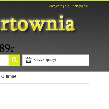
Zarejestruj się
Zaloguj się
Koszyk:
(pusty)
O firmie