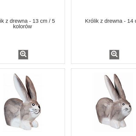
ik z drewna - 13 cm / 5
Królik z drewna - 14
kolorów
nów średnica 22 cm / 2
Łapacz snów średnica 16 cm /
kolory
kolory