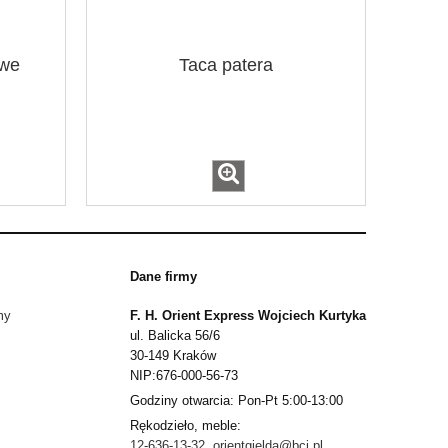
owe
Taca patera
Dane firmy
my
F. H. Orient Express Wojciech Kurtyka
ul. Balicka 56/6
30-149 Kraków
NIP:676-000-56-73
Godziny otwarcia: Pon-Pt 5:00-13:00
Rękodzieło, meble:
12-636-13-32
,
orientgielda@bci.pl