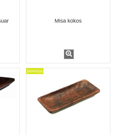
suar
Misa kokos
promocja