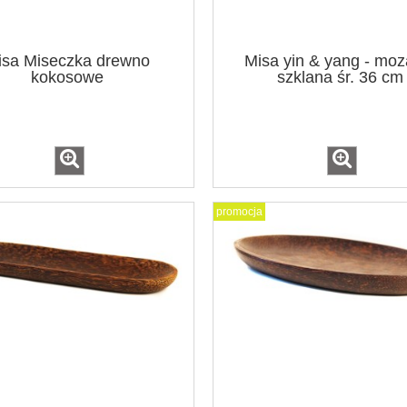
isa Miseczka drewno
Misa yin & yang - moz
kokosowe
szklana śr. 36 cm
promocja