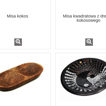
Misa kokos
Misa kwadratowa z dr
kokosowego
ów średnica 22 cm / 11
Pudełko na kadzidła stożkowe 
kolorów
kolory