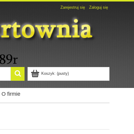
Zarejestruj się
Zaloguj się
Koszyk:
(pusty)
O firmie