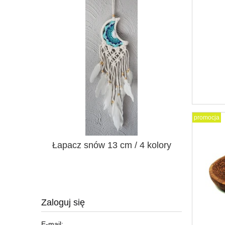
promocja
średnica 6
Łapacz snów 13 cm / 4 kolory
Łapacz sn
Zaloguj się
E-mail: