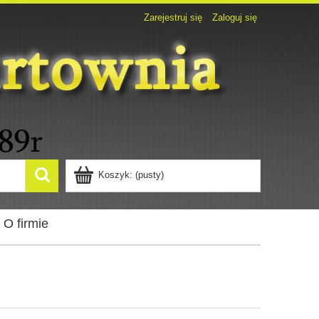
Zarejestruj się
Zaloguj się
Koszyk:
(pusty)
O firmie