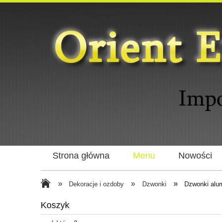
Strona główna
Menu
Nowości
»
»
»
Dekoracje i ozdoby
Dzwonki
Dzwonki alu
Koszyk