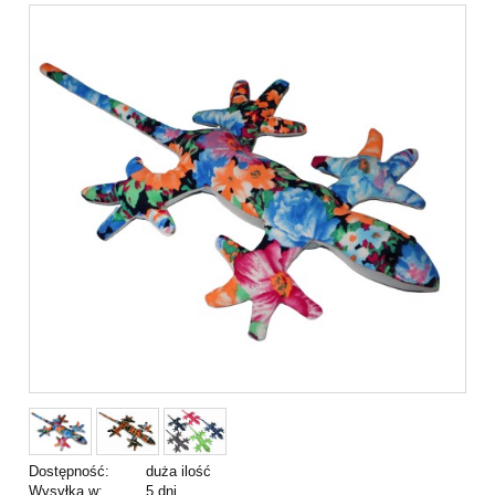
Dostępność:
duża ilość
Wysyłka w:
5 dni