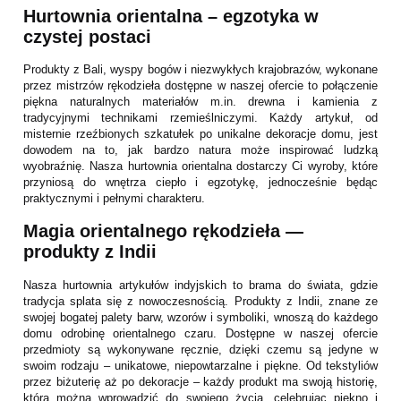
Hurtownia orientalna – egzotyka w
czystej postaci
Produkty z Bali, wyspy bogów i niezwykłych krajobrazów, wykonane
przez mistrzów rękodzieła dostępne w naszej ofercie to połączenie
piękna naturalnych materiałów m.in. drewna i kamienia z
tradycyjnymi technikami rzemieślniczymi. Każdy artykuł, od
misternie rzeźbionych szkatułek po unikalne dekoracje domu, jest
dowodem na to, jak bardzo natura może inspirować ludzką
wyobraźnię. Nasza hurtownia orientalna dostarczy Ci wyroby, które
przyniosą do wnętrza ciepło i egzotykę, jednocześnie będąc
praktycznymi i pełnymi charakteru.
Magia orientalnego rękodzieła —
produkty z Indii
Nasza hurtownia artykułów indyjskich to brama do świata, gdzie
tradycja splata się z nowoczesnością. Produkty z Indii, znane ze
swojej bogatej palety barw, wzorów i symboliki, wnoszą do każdego
domu odrobinę orientalnego czaru. Dostępne w naszej ofercie
przedmioty są wykonywane ręcznie, dzięki czemu są jedyne w
swoim rodzaju – unikatowe, niepowtarzalne i piękne. Od tekstyliów
przez biżuterię aż po dekoracje – każdy produkt ma swoją historię,
którą można wprowadzić do swojego życia, celebrując piękno i