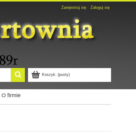
Zarejestruj się
Zaloguj się
Koszyk:
(pusty)
O firmie