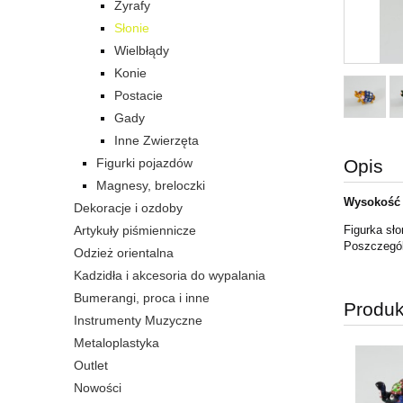
Żyrafy
Słonie
Wielbłądy
Konie
Postacie
Gady
Inne Zwierzęta
Figurki pojazdów
Opis
Magnesy, breloczki
Wysokość 
Dekoracje i ozdoby
Artykuły piśmiennicze
Figurka sł
Poszczegól
Odzież orientalna
Kadzidła i akcesoria do wypalania
Bumerangi, proca i inne
Produk
Instrumenty Muzyczne
Metaloplastyka
Outlet
Nowości