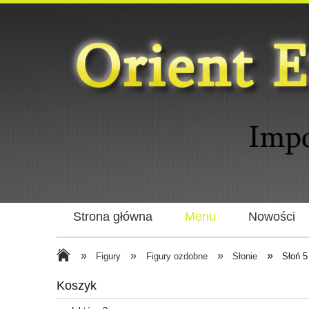
Strona główna
Menu
Nowości
»
»
»
»
Figury
Figury ozdobne
Słonie
Słoń 5
Koszyk