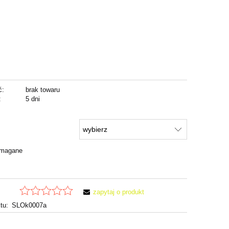
ć:
brak towaru
:
5 dni
ymagane
zapytaj o produkt
tu:
SLOk0007a