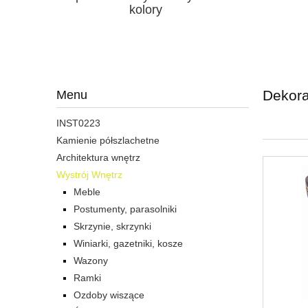
kolory
Dekora
Menu
INST0223
Kamienie półszlachetne
Architektura wnętrz
Wystrój Wnętrz
Meble
Postumenty, parasolniki
Skrzynie, skrzynki
Winiarki, gazetniki, kosze
Wazony
Ramki
Ozdoby wiszące