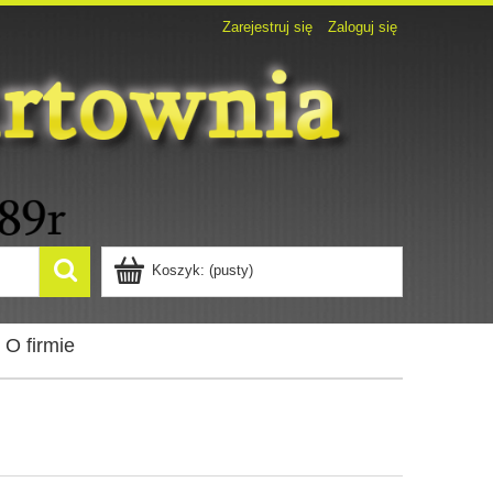
Zarejestruj się
Zaloguj się
Koszyk:
(pusty)
O firmie