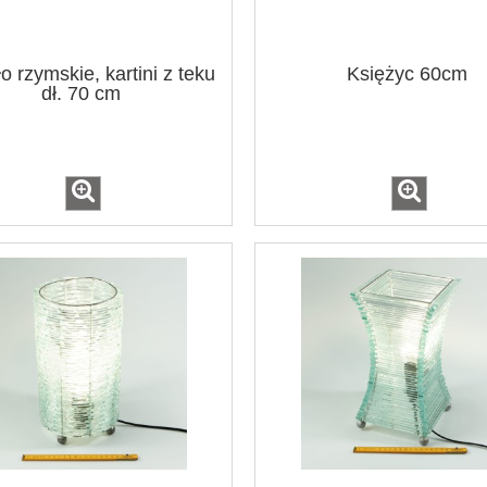
o rzymskie, kartini z teku
Księżyc 60cm
dł. 70 cm
 Alladynki / 3 kolory
Łapacz snów średnica 12 cm /
kolory